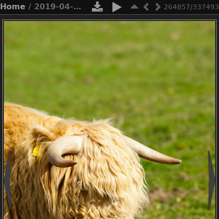
Home
/ 2019-04-n3-0504
264857/337493